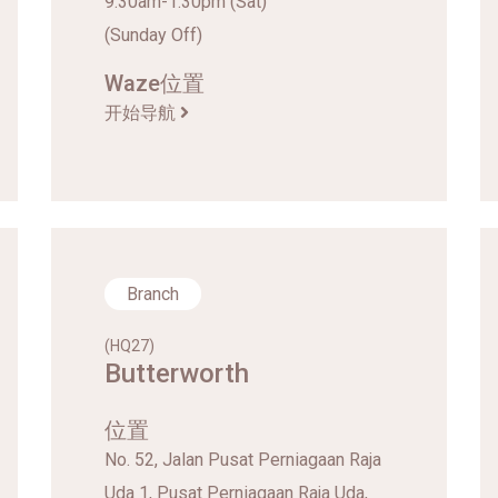
9.30am-1.30pm (Sat)
(Sunday Off)
Waze位置
开始导航
Branch
(HQ27)
Butterworth
位置
No. 52, Jalan Pusat Perniagaan Raja
Uda 1, Pusat Perniagaan Raja Uda,