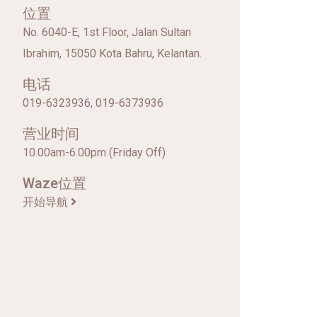
位置
No. 6040-E, 1st Floor, Jalan Sultan
Ibrahim, 15050 Kota Bahru, Kelantan.
电话
019-6323936, 019-6373936
营业时间
10.00am-6.00pm (Friday Off)
Waze位置
开始导航