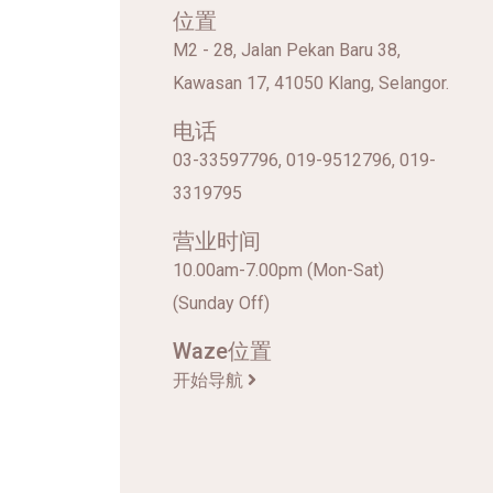
位置
M2 - 28, Jalan Pekan Baru 38,
Kawasan 17, 41050 Klang, Selangor.
电话
03-33597796, 019-9512796, 019-
3319795
营业时间
10.00am-7.00pm (Mon-Sat)
(Sunday Off)
Waze位置
开始导航