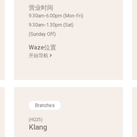
营业时间
9.30am-6.00pm (Mon-Fri)
9.30am-1.30pm (Sat)
(Sunday Off)
Waze位置
开始导航
Branches
(HQ25)
Klang