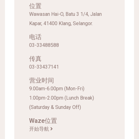
位置
Wawasan Hai-O, Batu 3 1/4, Jalan
Kapar, 41400 Klang, Selangor.
电话
03-33488588
传真
03-33437141
营业时间
9.00am-6.00pm (Mon-Fri)
1.00pm-2.00pm (Lunch Break)
(Saturday & Sunday Off)
Waze位置
开始导航