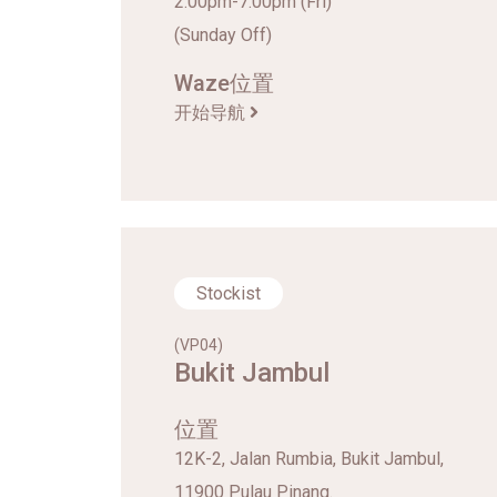
2.00pm-7.00pm (Fri)
(Sunday Off)
Waze位置
开始导航
Stockist
(VP04)
Bukit Jambul
位置
12K-2, Jalan Rumbia, Bukit Jambul,
11900 Pulau Pinang.