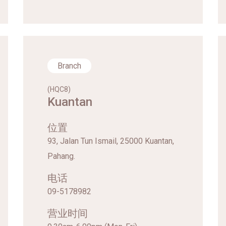
Branch
(HQC8)
Kuantan
位置
93, Jalan Tun Ismail, 25000 Kuantan,
Pahang.
电话
09-5178982
营业时间