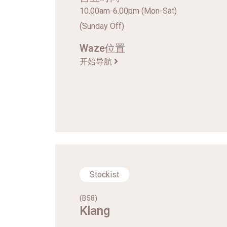
10.00am-6.00pm (Mon-Sat)
(Sunday Off)
Waze位置
开始导航
Stockist
(B58)
Klang