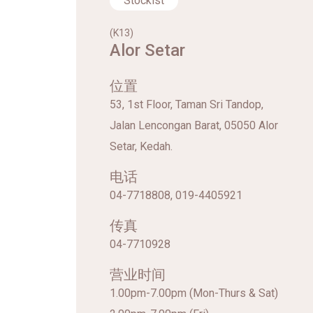
Stockist
(K13)
Alor Setar
位置
53, 1st Floor, Taman Sri Tandop,
Jalan Lencongan Barat, 05050 Alor
Setar, Kedah.
电话
04-7718808, 019-4405921
传真
04-7710928
营业时间
1.00pm-7.00pm (Mon-Thurs & Sat)