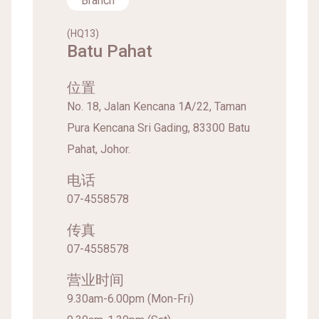
Branch
(HQ13)
Batu Pahat
位置
No. 18, Jalan Kencana 1A/22, Taman
Pura Kencana Sri Gading, 83300 Batu
Pahat, Johor.
电话
07-4558578
传真
07-4558578
营业时间
9.30am-6.00pm (Mon-Fri)