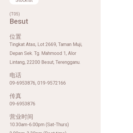
Stockist
(T05)
Besut
位置
Tingkat Atas, Lot 2669, Taman Muji,
Depan Sek. Tg. Mahmood 1, Alor
Lintang, 22200 Besut, Terengganu.
电话
09-6953876, 019-9572166
传真
09-6953876
营业时间
10.30am-6.00pm (Sat-Thurs)