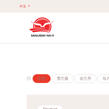
中文
全部
雪兰莪
吉兰丹
马