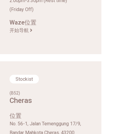
2.00pm-3.30pm (Rest time)
(Friday Off)
Waze位置
开始导航
Stockist
(B52)
Cheras
位置
No. 56-1, Jalan Temenggung 17/9,
Bandar Mahkota Cheras, 43200